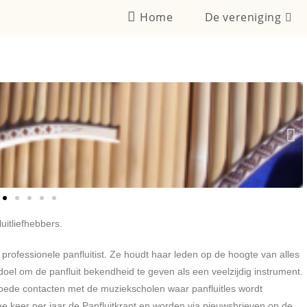
Home
De vereniging
uitliefhebbers.
 professionele panfluitist. Ze houdt haar leden op de hoogte van alles
doel om de panfluit bekendheid te geven als een veelzijdig instrument.
t goede contacten met de muziekscholen waar panfluitles wordt
e keer per jaar de Panfluitkrant en worden via nieuwsbrieven op de